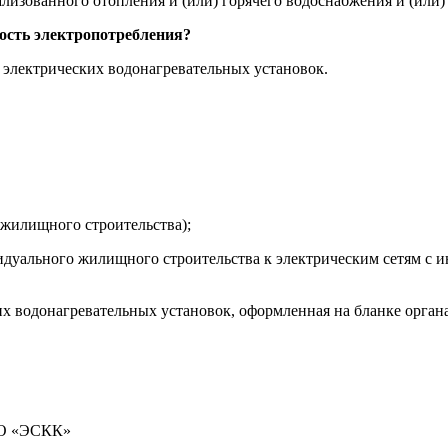
лизованного отопления и (или) горячего водоснабжения и (или) 
ость электропотребления?
 электрических водонагревательных установок.
 жилищного строительства);
идуального жилищного строительства к электрическим сетям с 
их водонагревательных установок, оформленная на бланке орган
ОО «ЭСКК»