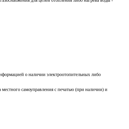
газоснабжения для целей отопления либо нагрева воды -
информацией о наличии электроотопительных либо
а местного самоуправления с печатью (при наличии) и