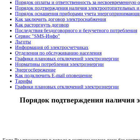
Порядок оплаты и ответственность за несвоевременную 
Порядок подтверждения наличия электроотопительных и 
Порядок оснащения приборами учета энергопринимающи
Как заключить договор электроснабжения
Как расторгнуть договор
Последствия бездоговорного и безучетного потребления
Сервис "SMS-Инфо"
Льготы
Информация об электросчетчиках
Отделения по обслуживанию населения
Графики плановых отключений электроэнергии
Нормативы потребления электроэнергии
Энергосбережение
Как подключить E-mail оповещение
Тарифы
Графики плановых отключений электроэнергии
Порядок подтверждения наличия э